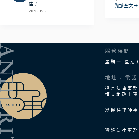
售？
閱讀全文
孩
2026-05-25
子
未
成
年
父
母
服務時間
就
離
星期一-星期
開
怎
地址 / 電話
麼
辦？
達言法律事務
「遺
恒立地政士事
囑
信
翁健祥律師事
託」
如
何
資鋒法律事務
保