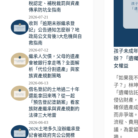
稅認定、補稅裁罰與資產
傳承防坑全指南
2026-07-21
收到「逾期未辦繼承登
記」公告通知怎麼辦？地
政局公文背後3大危機與自
救指南
2026-07-12
孩子未成
繼承人欠債，父母的遺產
辦？「遺
會被銀行拿走嗎？全面解
女權益
析「代位分割遺產」與家
族資產規劃策略
「如果我
2026-06-13
子？」林
借名登記的土地過二十年
「遺囑信
還能拿回來嗎？從一起
侵佔財產
「預告登記塗銷案」看家
確保遺產
族財產繼承與資產規劃的
而非爭端
法律三大地雷
流程、費
2026-06-03
2026土地多久沒辦繼承登
議，為愛
記會被政府充公公開標
牆。