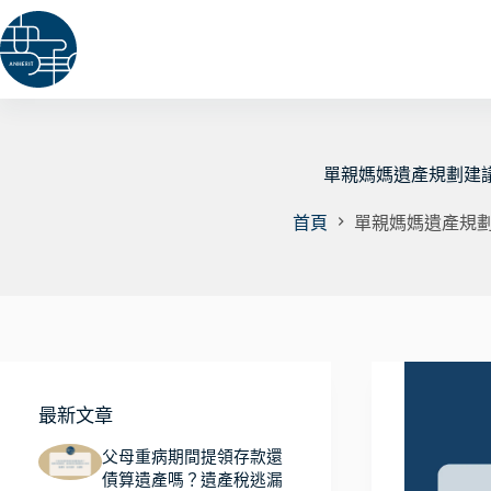
跳
至
主
要
內
容
單親媽媽遺產規劃建
首頁
單親媽媽遺產規
最新文章
父母重病期間提領存款還
債算遺產嗎？遺產稅逃漏