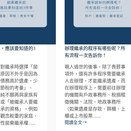
，應該要知道的3
辦理繼承的程序有哪些呢？所
有流程一次告訴你！
面對繼承時選擇「拋
親人過世的後事，除了喪葬事
的原因不外乎是因為
項外，還有許多程序需要繼承
的債務高於遺產，少
人去辦理，才能繼承遺產，而
「節稅的考量」、
在辦理程序上，需要前往辦理
單純不願再與家族有
的機關有戶政事務所、稅捐稽
，或「被繼承人要繼
徵機關、法院、地政事務所
繼承的資格」，例如
（如果遺產是存款、興櫃、上
的觀念較重的家庭，
櫃或上市股票.......
閱讀全文
拋棄繼承權......
辦