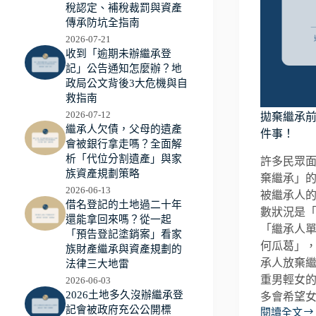
稅認定、補稅裁罰與資產
傳承防坑全指南
2026-07-21
收到「逾期未辦繼承登
記」公告通知怎麼辦？地
政局公文背後3大危機與自
救指南
2026-07-12
拋棄繼承前
繼承人欠債，父母的遺產
件事！
會被銀行拿走嗎？全面解
析「代位分割遺產」與家
許多民眾
族資產規劃策略
棄繼承」
2026-06-13
被繼承人
借名登記的土地過二十年
數狀況是
還能拿回來嗎？從一起
「繼承人
「預告登記塗銷案」看家
何瓜葛」
族財產繼承與資產規劃的
承人放棄
法律三大地雷
重男輕女
2026-06-03
2026土地多久沒辦繼承登
多會希望女性
記會被政府充公公開標
閱讀全文