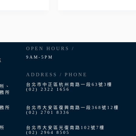
理
繼
承
的
程
序
有
哪
OPEN HOURS /
些
9AM-5PM
呢？
五
所
有
ADDRESS / PHONE
流
程
台北市中正區杭州南路⼀段63號3樓
所、
一
(02) 2322 1656
務所
次
告
務所
台北市⼤安區復興南路⼀段368號12樓
訴
(02) 2701 8336
你！
所
台北市⼤安區光復南路102號7樓
(02) 2964 8505