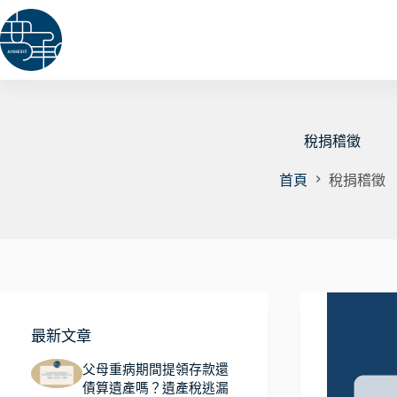
跳
至
主
要
內
容
稅捐稽徵
首頁
稅捐稽徵
最新文章
父母重病期間提領存款還
債算遺產嗎？遺產稅逃漏