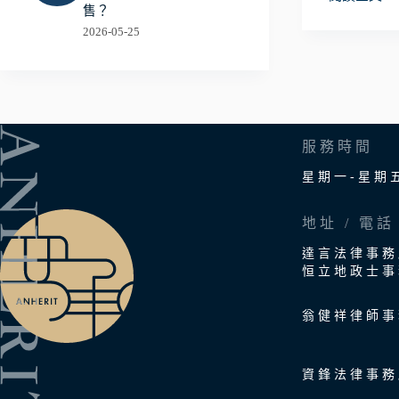
拋
售？
棄
2026-05-25
繼
承
前，
應
該
要
服務時間
知
道
星期一-星期
的
3
地址 / 電話
件
事！
達言法律事務
恒立地政士事
翁健祥律師事
資鋒法律事務