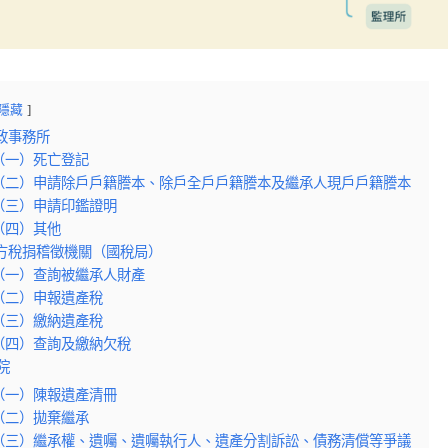
隱藏
戶政事務所
（一）死亡登記
（二）申請除戶戶籍謄本、除戶全戶戶籍謄本及繼承人現戶戶籍謄本
（三）申請印鑑證明
（四）其他
地方稅捐稽徵機關（國稅局）
（一）查詢被繼承人財產
（二）申報遺產稅
（三）繳納遺產稅
（四）查詢及繳納欠稅
法院
（一）陳報遺產清冊
（二）拋棄繼承
（三）繼承權、遺囑、遺囑執行人、遺產分割訴訟、債務清償等爭議