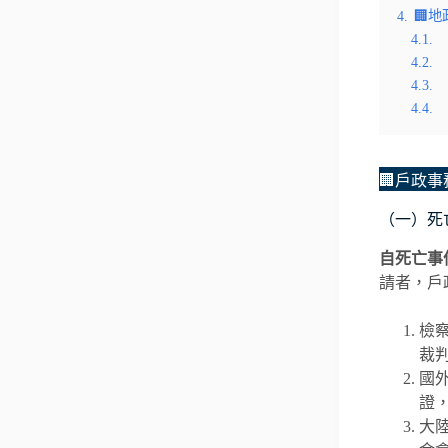
4.
🏢
4.1.
4.2.
4.3.
4.4.
🏢戶政事
（一）死
自死亡事
請者，戶
檢
裁
國
證
大