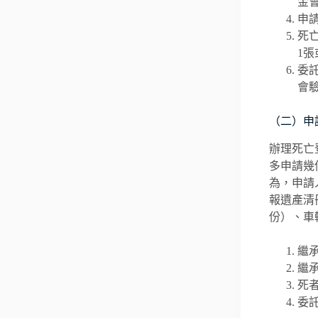
金
申
死
1
委
會
（二）申
辦理死亡
多申請幾
為，申請
報遺產清
份）、車
繼
繼
死
委