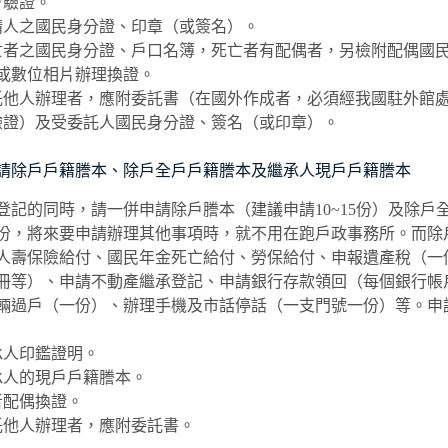
會驗證。
請人之國民身分證、印章（或簽名）。
亡者之國民身分證、戶口名簿，死亡者有配偶者，另檢附配偶國民
張或數位相片辦理換證。
託他人辦理者，應附委託書（在國外作成者，必須經我國駐外館
驗證）及受委託人國民身分證、簽名（或印章）。
請除戶戶籍謄本、除戶全戶戶籍謄本及繼承人現戶戶籍謄本
登記的同時，請一併申請除戶謄本（建議申請10~15份）及除戶
份，將來要申請辦理其他事項時，就不用在跑戶政事務所。而除
人壽保險給付、國民年金死亡給付、勞保給付、申報遺產稅（一
冊等）、申請不動產繼承登記、申請銀行存款領回（每個銀行帳
輛過戶（一份）、辦理手機及市話停話（一支門號一份）等。申
承人印鑑證明。
承人的現戶戶籍謄本。
者配偶換證。
託他人辦理者，應附委託書。