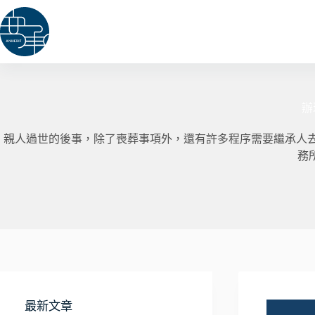
跳
至
主
要
內
容
辦
親人過世的後事，除了喪葬事項外，還有許多程序需要繼承人
務
最新文章