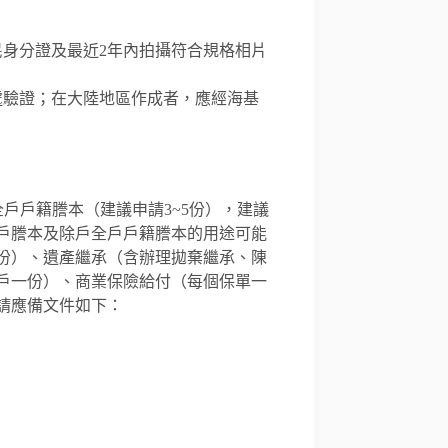
身分證及最近2年內拍攝符合規格相片
處驗證；在大陸地區作成者，應經海基
全戶戶籍謄本（建議申請3~5份），建議
戶謄本及除戶全戶戶籍謄本的用途可能
份）、遺產繼承（含辦理拋棄繼承、陳
戶一份）、商業保險給付（每個保單一
請應備文件如下：