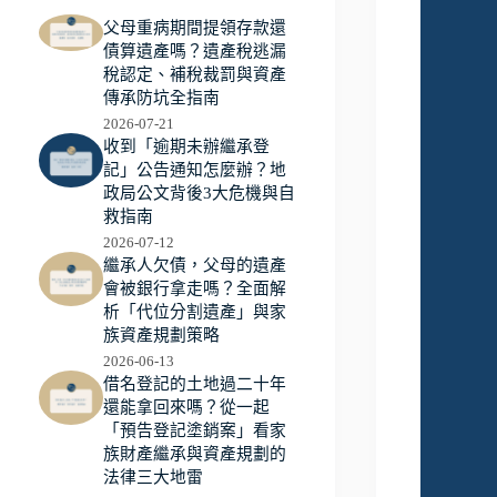
父母重病期間提領存款還
債算遺產嗎？遺產稅逃漏
稅認定、補稅裁罰與資產
傳承防坑全指南
2026-07-21
收到「逾期未辦繼承登
記」公告通知怎麼辦？地
政局公文背後3大危機與自
救指南
2026-07-12
繼承人欠債，父母的遺產
會被銀行拿走嗎？全面解
析「代位分割遺產」與家
族資產規劃策略
2026-06-13
借名登記的土地過二十年
還能拿回來嗎？從一起
「預告登記塗銷案」看家
族財產繼承與資產規劃的
法律三大地雷