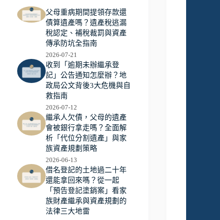
父母重病期間提領存款還
債算遺產嗎？遺產稅逃漏
稅認定、補稅裁罰與資產
傳承防坑全指南
2026-07-21
收到「逾期未辦繼承登
記」公告通知怎麼辦？地
政局公文背後3大危機與自
救指南
2026-07-12
繼承人欠債，父母的遺產
會被銀行拿走嗎？全面解
析「代位分割遺產」與家
族資產規劃策略
2026-06-13
借名登記的土地過二十年
還能拿回來嗎？從一起
「預告登記塗銷案」看家
族財產繼承與資產規劃的
法律三大地雷