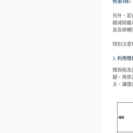
例第4條
另外，若
額減除繼
良及移轉
特別注意
3. 利
贈與稅及
額，再依
主，讓遺