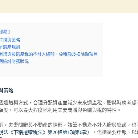
隱藏
制訂贈與策略
提早遺產規劃
 利用贈與及遺產稅的不計入總額、免稅額及扣除額項目
 定期檢討財務狀況
贈與策略
透過贈與方式，合理分配資產並減少未來遺產稅。贈與時應考慮
額度，可以最大程度地利用夫妻間贈與免贈與稅的特性。
明，夫妻間贈與不動產的情形，該筆不動產不計入贈與總額，也
稅法《下稱遺贈稅法》第20條第1項第6款
），但還是要申報，以