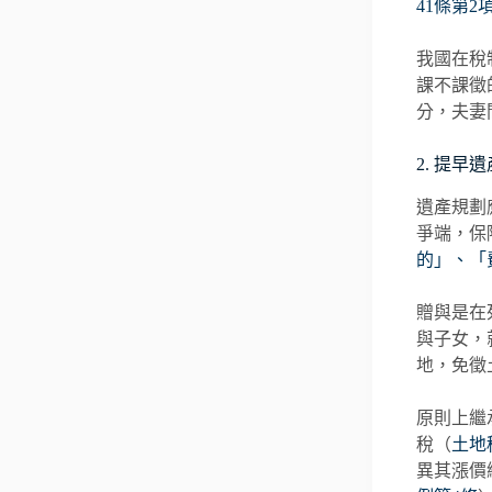
41條第2
我國在稅
課不課徵
分，夫妻
2. 提早
遺產規劃
爭端，保
的」、「
贈與是在
與子女，
地，免徵
原則上繼
稅（
土地
異其漲價