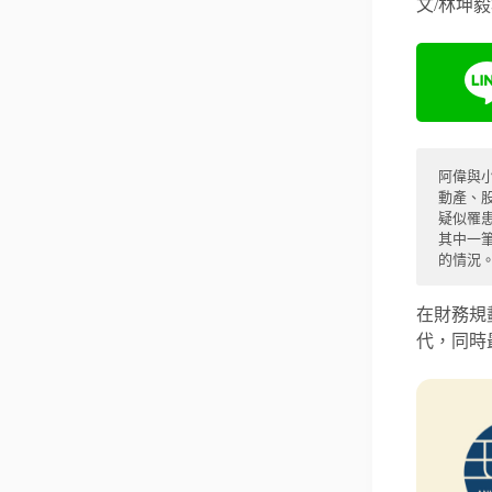
文/林坤
阿偉與
動產、
疑似罹
其中一
的情況
在財務規
代，同時