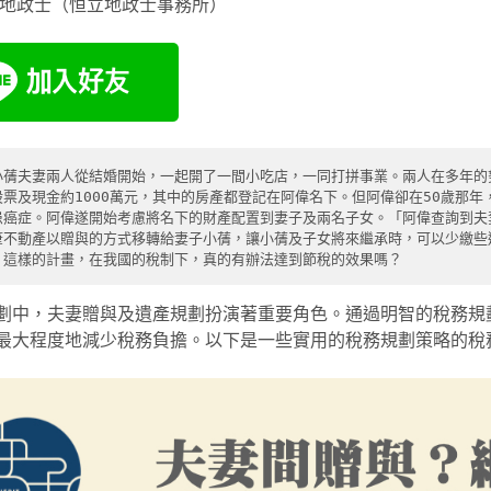
毅地政士（恒立地政士事務所）
小蒨夫妻兩人從結婚開始，一起開了一間小吃店，一同打拼事業。兩人在多年的
股票及現金約1000萬元，其中的房產都登記在阿偉名下。但阿偉卻在50歲那
患癌症。阿偉遂開始考慮將名下的財產配置到妻子及兩名子女。「阿偉查詢到夫
筆不動產以贈與的方式移轉給妻子小蒨，讓小蒨及子女將來繼承時，可以少繳些
。這樣的計畫，在我國的稅制下，真的有辦法達到節稅的效果嗎？
劃中，夫妻贈與及遺產規劃扮演著重要角色。通過明智的稅務規
最大程度地減少稅務負擔。以下是一些實用的稅務規劃策略的稅