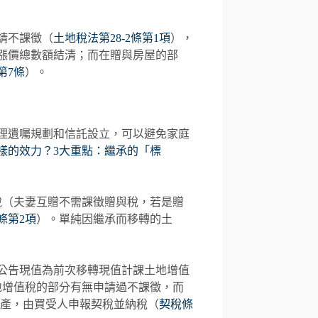
請不課徵（
土地稅法第28-2條第1項
），
漲價總數額結清；而在贈與房屋的部
第7條
）。
理遺囑規劃和信託設立，可以避免家庭
樣的效力？3大重點：繼承的「標
稅（夫妻互贈不需課徵贈與稅，若是贈
條第2項
）。單純因繼承而移轉的土
公告現值為前次移轉現值計課土地增值
地增值稅的部分有無申請過不課徵，而
產，由買受人申報契稅並納稅（
契稅條