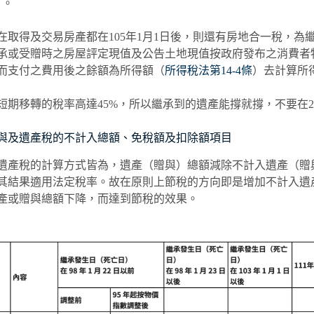
）。
在取得及交易房產都在105年1月1日後，則還有房地合一稅，
承或受贈時之房屋評定現值及公告土地現值按政府發布之消費者
而支付之費用後之餘額為所得額（
所得稅法第14-4條
）去計算所
短期移轉的稅率高達45%，所以繼承到的遺產能撐就撐，不要在
用贈與及遺產稅的不計入總額、免稅額及扣除額項目
遺產稅的計算方式皆為，遺產（贈與）總額減除不計入遺產（贈
其結果適用法定稅率。故在原則上節稅的方向即是增加不計入遺
產或贈與總額下降，而達到節稅的效果。