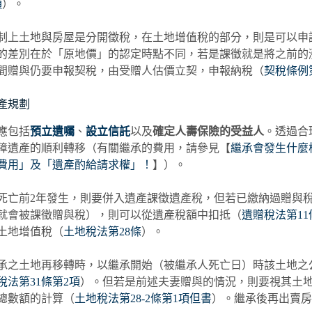
項
）。
制上土地與房屋是分開徵稅，在土地增值稅的部分，則是可以申
的差別在於「原地價」的認定時點不同，若是課徵就是將之前的
間贈與仍要申報契稅，由受贈人估價立契，申報納稅（
契稅條例
遺產規劃
應包括
預立遺囑
、
設立信託
以及
確定人壽保險的受益人
。透過合
障遺產的順利轉移（有關繼承的費用，請參見【
繼承會發生什麼
費用」及「遺產酌給請求權」！
】）。
死亡前2年發生，則要併入遺產課徵遺產稅，但若已繳納過贈與
就會被課徵贈與稅），則可以從遺產稅額中扣抵（
遺贈稅法第11
土地增值稅（
土地稅法第28條
）。
承之土地再移轉時，以繼承開始（被繼承人死亡日）時該土地之
稅法第31條第2項
）。但若是前述夫妻贈與的情況，則要視其土
總數額的計算（
土地稅法第28-2條第1項但書
）。繼承後再出賣房