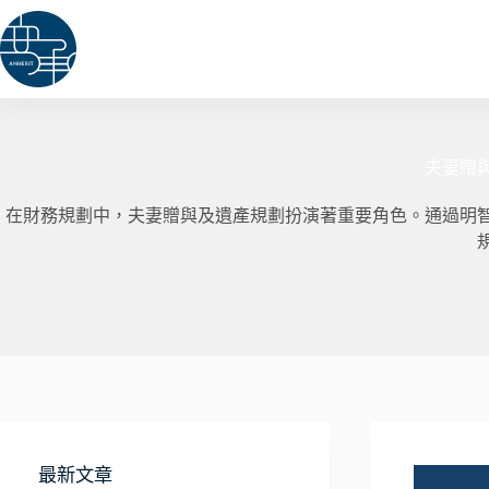
跳
至
主
要
內
容
夫妻贈
在財務規劃中，夫妻贈與及遺產規劃扮演著重要角色。通過明
最新文章