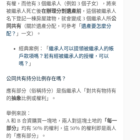
有權，而他有 3 個繼承人（例如 3 個子女），將來
被繼承人死亡後
在辦理分割遺產前
，這個被繼承人
名下登記一棟房屋建物，就會變成 3 個繼承人所
公
同共有
（關於遺產分配，可參考「
遺產要怎麼分
配？
」一文）。
經典案例：「
繼承人可以提領被繼承人的帳
戶款項嗎？若有經被繼承人的授權，可以
嗎？
」
公同共有持分比例存在嗎？
應有部分（俗稱持分）是指繼承人「對共有物持有
的
抽象
比例或權利」。
舉例來說：
A 和 B 合資購買一塊地，兩人對這塊土地的
「每一
部分」
均有 50％ 的權利，這 50％ 的權利即是兩人
的「應有部分」。