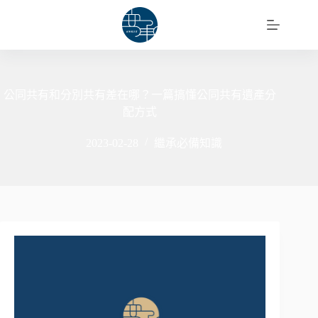
跳
至
主
要
內
容
公同共有和分別共有差在哪？一篇搞懂公同共有遺產分
配方式
2023-02-28
繼承必備知識