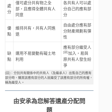
僅可處分共有物之全
各共有人可以處
處
部，且應得全體共有人
分自己的應有部
分
同意
分
自由處分應有部
優
維持共有，共有人同進
分財產規劃有彈
點
退
性
應有部分繼受人
[註]
缺
運用不易變動有礙土地
加入，易與
點
利用
原共有人發生紛
爭
[註]：分別共有關係中的共有人（及繼承人）出售自己的應有
部分時，購買該應有部分的人就繼受了該應有部分的所有權，
稱為繼受人。
由安承為您解答遺產分配問
題