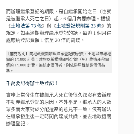
而辦理繼承登記的期限，是自繼承開始之日（也就
是被繼承人死亡之日）起，6 個月內要辦理。根據
《
土地法第 73 條
》與《
土地登記規則第 33 條
》的
規定，如果逾期辦理繼承登記的話，每逾 1 個月得
處應納登記費額 1 倍至 20 倍的罰鍰。
【補充說明】向地政機關辦理繼承登記的規費，土地以申報地
價的 1/1000 計費；建物以稅捐機關核定繳（免）納遺產稅價
值的 1/1000 計費，無核定價值者，則依房屋稅核課價值為
準。
千萬要記得辦土地登記！
實務上常發生在被繼承人死亡後很久都沒有去辦理
不動產繼承登記的原因，不外乎是，繼承人的人數
眾多而大家對於分配遺產的意見不一致，沒有辦法
在繼承發生後一定時間內達成共識，並去地政機關
辦理登記。