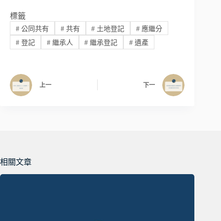
標籤
#
公同共有
#
共有
#
土地登記
#
應繼分
#
登記
#
繼承人
#
繼承登記
#
遺產
上一
下一
相關文章