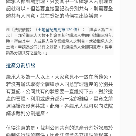
繼承人都到場辦理，只要其中一位繼承人去辦理登
記就可以。但若要直接登記為分別共有，則需要全
體共有人同意，並在登記的時候提出協議書。
📕【法規依據】《
土地登記規則第 120 條
》：「繼承人為二人
以上，部分繼承人因故不能會同其他繼承人共同申請繼承登記
時，得由其中一人或數人為全體繼承人之利益，就被繼承人之
土地，申請為公同共有之登記。其經繼承人全體同意者，得申
請為分別共有之登記。」
遺產分割訴訟
繼承人多為一人以上，大家意見不一致在所難免，
若沒有辦法取得全體繼承人同意辦理遺產的分別共
有登記，公同共有的狀態要一直維持下去，對於遺
產的管理、利用或處分都有一定的難度，畢竟之前
連協議都沒有共識。此時，各繼承人就可以向法院
請求裁判分割遺產。
值得注意的是，裁判公同共有的遺產分割訴訟屬於
強制先行調解案件，因此法院會先安排調解程序，