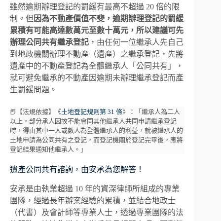
雖然逾期辦理登記的罰緩有最高不超過 20 倍的限
制。但
因為不動產價值不斐，逾期辦理登記的罰緩
累積有可能高達數萬元至數十萬元，所以建議可先
辦理公同共有繼承登記
，由任何一位繼承人先自己
到地政機關辦理不動產（遺產）之繼承登記，先將
遺產中的不動產登記為全體繼承人「公同共有」，
就可避免繼承的不動產因逾期未辦理繼承登記而產
生罰鍰問題。
📕【法規依據】《
土地登記規則第 31 條
》：「繼承人為二人
以上，部分承人因故不能會同其他繼承人共同申請繼承登記
時，得由其中一人或數人為全體繼承人的利益，就被繼承人的
土地申請為公同共有之登記，而登記機關於登記完畢後，應將
登記結果通知他繼承人。」
遺產公同共有諮詢，由安承為您解答！
安承是由執業超過 10 年的資深律師所組成的專業
團隊，經過長年辦案經驗的累積，並結合地政士
（代書）及會計師等專業人士，透過專業團隊的法